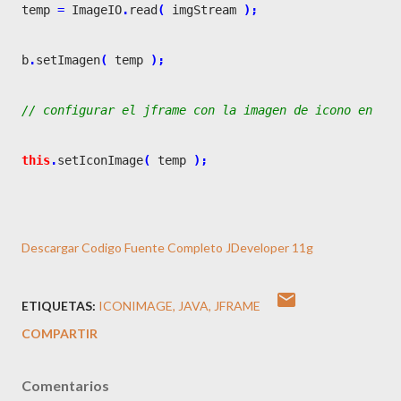
temp 
=
 ImageIO
.
read
(
 imgStream 
)
;
b
.
setImagen
(
 temp 
)
;
// configurar el jframe con la imagen de icono en la 
this
.
setIconImage
(
 temp 
)
;
Descargar Codigo Fuente Completo JDeveloper 11g
ETIQUETAS:
ICONIMAGE
JAVA
JFRAME
COMPARTIR
Comentarios