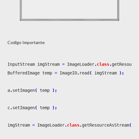
Codigo Importante
InputStream imgStream 
=
 ImageLoader
.
class
.
getResource
BufferedImage temp 
=
 ImageIO
.
read
(
 imgStream 
)
;
a
.
setImagen
(
 temp 
)
;
c
.
setImagen
(
 temp 
)
;
imgStream 
=
 ImageLoader
.
class
.
getResourceAsStream
(
"im