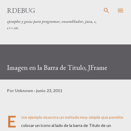
Ir al contenido principal
RDEBUG
ejemplos y guías para programar, ensamblador, java, c,
c++ etc
Imagen en la Barra de Titulo, JFrame
Por
Unknown
junio 23, 2011
E
ste ejemplo muestra un método muy simple que permite
colocar un icono al lado de la barra de Titulo de un