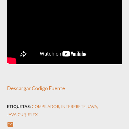
Descargar Codigo Fuente
ETIQUETAS:
COMPILADOR
INTERPRETE
JAVA
JAVA CUP
JFLEX