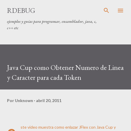
Ir al contenido principal
RDEBUG
ejemplos y guías para programar, ensamblador, java, c,
c++ etc
Java Cup como Obtener Numero de Linea
y Caracter para cada Token
Por
Unknown
abril 20, 2011
ste video muestra como enlazar JFlex con Java Cup y